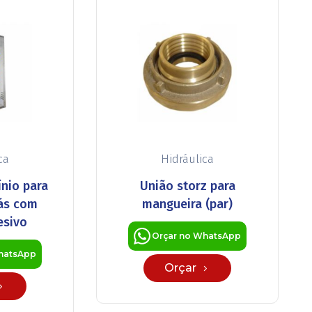
ca
Hidráulica
ínio para
União storz para
gás com
mangueira (par)
esivo
Orçar no WhatsApp
hatsApp
Orçar