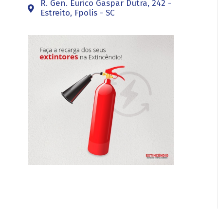
R. Gen. Eurico Gaspar Dutra, 242 -
Estreito, Fpolis - SC