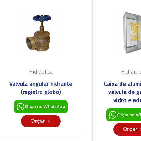
Hidráulica
Hidráuli
Válvula angular hidrante
Caixa de alum
(registro globo)
válvula de 
vidro e ad
Orçar no WhatsApp
Orçar no W
Orçar
Orçar