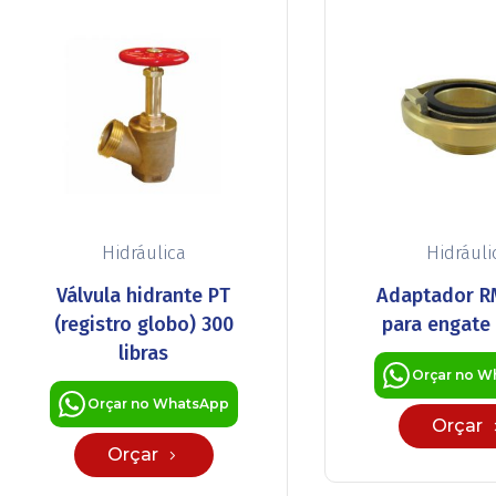
Hidráulica
Hidráuli
Válvula hidrante PT
Adaptador R
(registro globo) 300
para engate
libras
Orçar no W
Orçar no WhatsApp
Orçar
Orçar