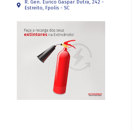
R. Gen. Eurico Gaspar Dutra, 242 -
Estreito, Fpolis - SC