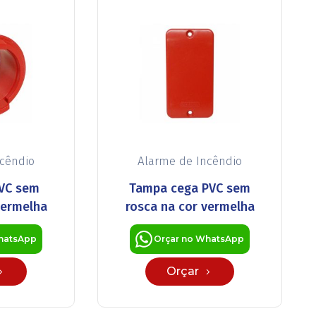
ncêndio
Alarme de Incêndio
VC sem
Tampa cega PVC sem
vermelha
rosca na cor vermelha
hatsApp
Orçar no WhatsApp
Orçar