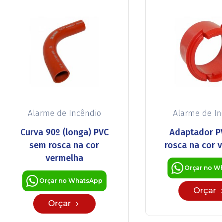
Alarme de Incêndio
Alarme de I
Curva 90º (longa) PVC
Adaptador P
sem rosca na cor
rosca na cor 
vermelha
Orçar no W
Orçar no WhatsApp
Orçar
Orçar