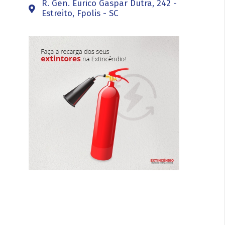
R. Gen. Eurico Gaspar Dutra, 242 -
Estreito, Fpolis - SC