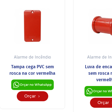
Alarme de Incêndio
Alarme de I
Tampa cega PVC sem
Luva de enca
rosca na cor vermelha
sem rosca 
vermel
Orçar no WhatsApp
Orçar no W
Orçar
Orçar