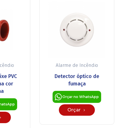
ncêndio
Alarme de Incêndio
ixe PVC
Detector óptico de
na cor
fumaça
ha
Orçar no WhatsApp
hatsApp
Orçar