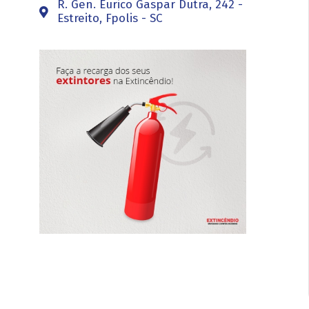
R. Gen. Eurico Gaspar Dutra, 242 -
Estreito, Fpolis - SC