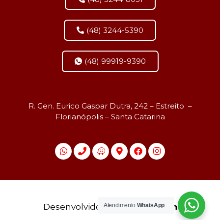
(48) 3244-5390
(48) 99919-9390
R. Gen. Eurico Gaspar Dutra, 242 – Estreito –
Florianópolis – Santa Catarina
Desenvolvido por
agmidia.com
Atendimento
WhatsApp