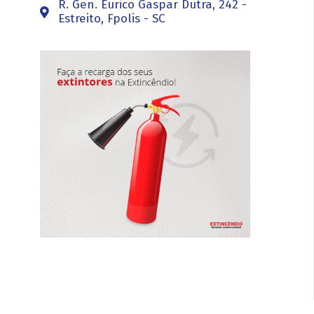
R. Gen. Eurico Gaspar Dutra, 242 -
Estreito, Fpolis - SC