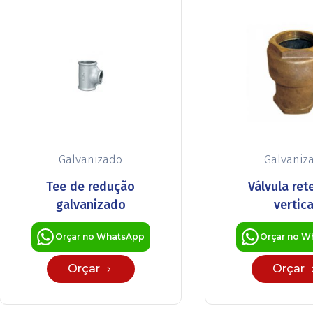
Galvanizado
Galvaniz
Tee de redução
Válvula re
galvanizado
vertica
Orçar no WhatsApp
Orçar no W
Orçar
Orçar