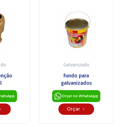
ado
Galvanizado
tenção
Fundo para
l
galvanizados
hatsApp
Orçar no WhatsApp
Orçar