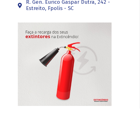
R. Gen. Eurico Gaspar Dutra, 242 -
Estreito, Fpolis - SC