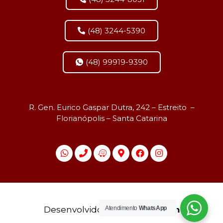
(48) 3244-5390
(48) 99919-9390
R. Gen. Eurico Gaspar Dutra, 242 – Estreito –
Florianópolis – Santa Catarina
Desenvolvido por
agmidia.com
Atendimento
WhatsApp